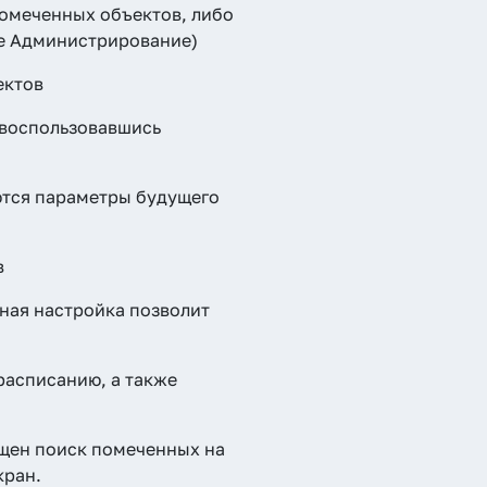
помеченных объектов, либо
ле Администрирование)
ектов
 воспользовавшись
ются параметры будущего
в
нная настройка позволит
расписанию, а также
ущен поиск помеченных на
кран.