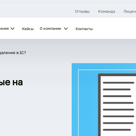
Отзывы
Команда
Лицен
шения
О компании
Кейсы
Контакты
даление в 1С?
ые на