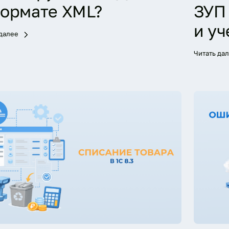
формате XML?
ЗУП 
и уч
 далее
Читать да