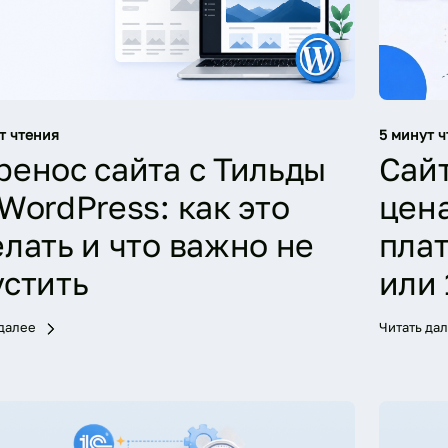
т чтения
5 минут ч
ренос сайта с Тильды
Сайт
WordPress: как это
цена
елать и что важно не
пла
устить
или
 далее
Читать да