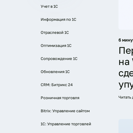
Учет в 1С
Информация по 1С
Отраслевой 1С
6 мину
Оптимизация 1С
Пе
на 
Сопровождение 1С
сд
Обновления 1С
уп
CRM: Битрикс 24
Читать
Розничная торговля
Bitrix: Управление сайтом
1С: Управление торговлей