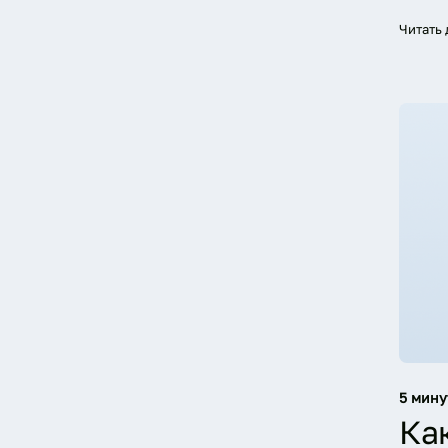
Читать
5 мину
Ка