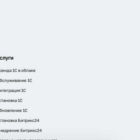
слуги
ренда 1С в облаке
бслуживание 1С
нтеграция 1С
становка 1С
бновление 1С
становка Битрикс24
недрение Битрикс24