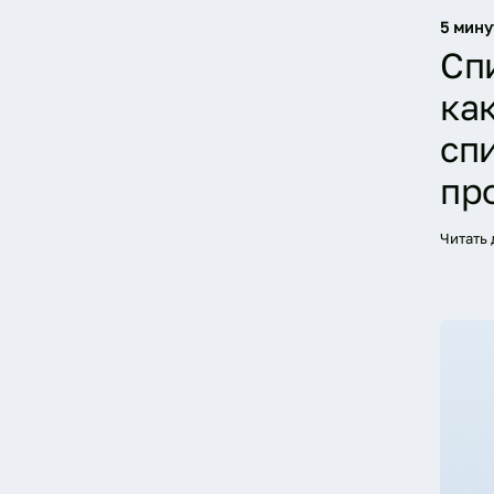
5 мину
Спи
ка
сп
пр
Читать