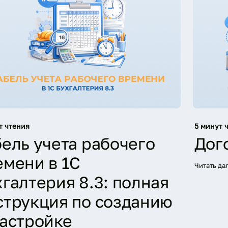
т чтения
5 минут 
бель учета рабочего
Дого
емени в 1С
Читать да
хгалтерия 8.3: полная
струкция по созданию
настройке