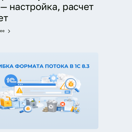
— настройка, расчет
ет
лее