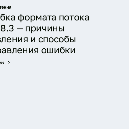
тения
бка формата потока
 8.3 — причины
вления и способы
равления ошибки
лее