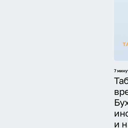
7 мину
Та
вр
Бу
ин
и 