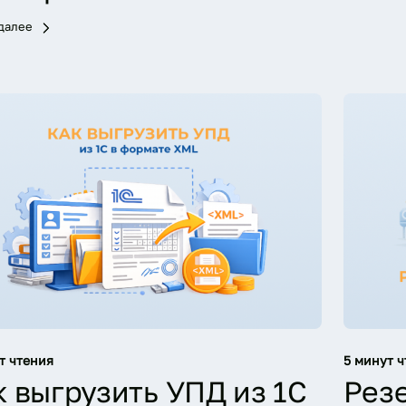
 далее
т чтения
5 минут ч
к выгрузить УПД из 1С
Резе