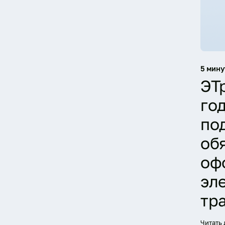
5 мину
ЭТ
год
по
об
оф
эл
тр
Читать