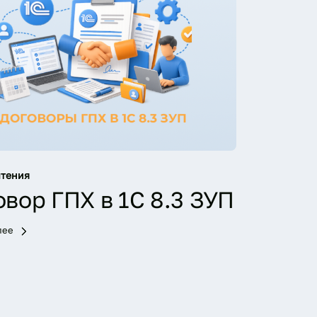
чтения
вор ГПХ в 1С 8.3 ЗУП
лее