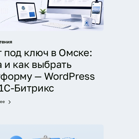
тения
 под ключ в Омске:
 и как выбрать
тформу — WordPress
 1С-Битрикс
лее