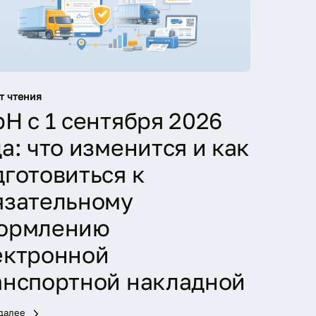
т чтения
рН с 1 сентября 2026
а: что изменится и как
дготовиться к
язательному
ормлению
ектронной
анспортной накладной
 далее