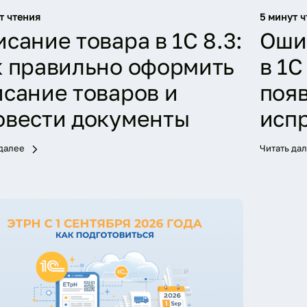
т чтения
5 минут ч
сание товара в 1С 8.3:
Оши
к правильно оформить
в 1С
исание товаров и
поя
овести документы
исп
 далее
Читать да