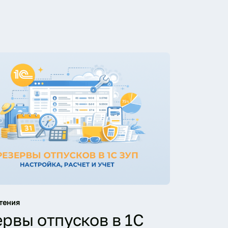
тения
рвы отпусков в 1С