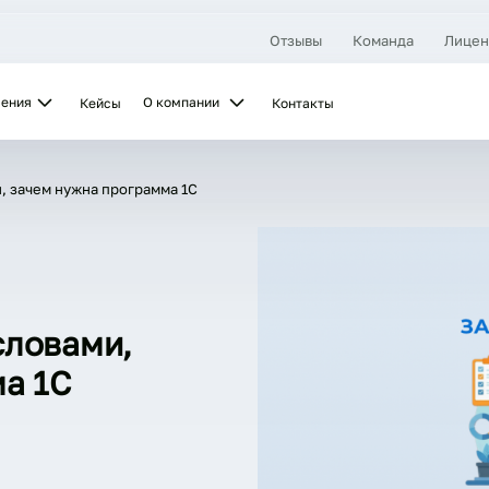
Отзывы
Команда
Лицен
шения
О компании
Кейсы
Контакты
, зачем нужна программа 1С
словами,
а 1С