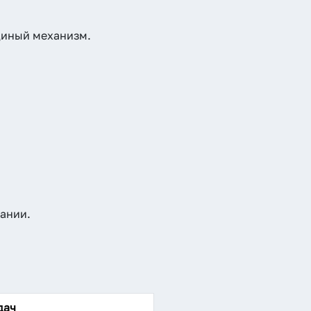
единый механизм.
ании.
дач