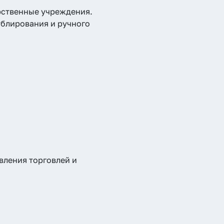
рственные учреждения.
ублирования и ручного
вления торговлей и