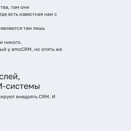
тва, там они
де есть известная нам с
оявляются там лишь
и никого.
тый у amoCRM, но опять же
слей,
M-системы
нируют внедрять CRM. И