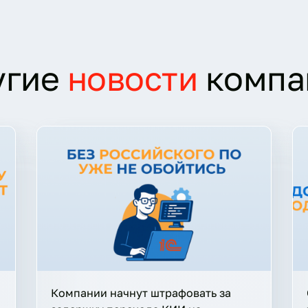
угие
новости
компа
Компании начнут штрафовать за