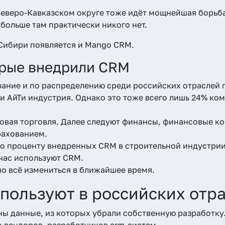
Северо-Кавказском округе тоже идёт мощнейшая борьб
 больше там практически никого нет.
Сибири появляется и Mango CRM.
орые внедрили CRM
вание и по распределению среди российских отраслей 
и АйТи индустрия. Однако это тоже всего лишь 24% ко
овая торговля. Далее следуют финансы, финансовые к
рахованием.
о проценту внедренных CRM в строительной индустрии
час используют CRM.
о всё измениться в ближайшее время.
пользуют в российских отр
ы данные, из которых убрали собственную разработку
 вендоров, разработчиков crm-систем.