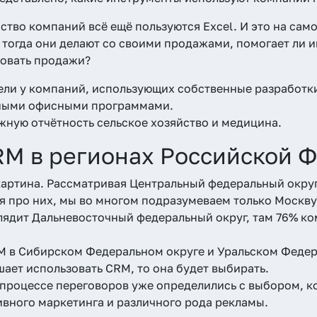
нство компаний всё ещё пользуются Excel. И это на са
 тогда они делают со своими продажами, помогает ли им
ровать продажи?
ли у компаний, использующих собственные разработки
ными офисными программами.
жную отчётность сельское хозяйство и медицина.
M в регионах Российской 
картина. Рассматривая Центральный федеральный окру
я про них, мы во многом подразумеваем только Москву 
ядит Дальневосточный федеральный округ, там 76% ко
M в Сибирском Федеральном округе и Уральском Федер
шает использовать CRM, то она будет выбирать.
процессе переговоров уже определились с выбором, к
ивного маркетинга и различного рода рекламы.