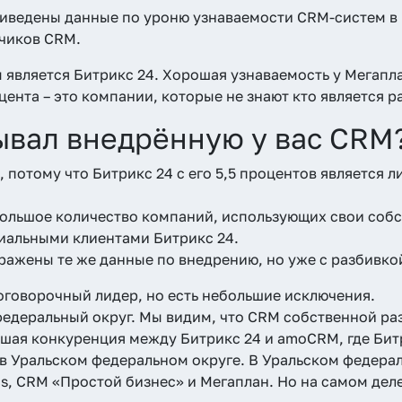
иведены данные по уроню узнаваемости CRM-систем в
чиков CRM.
является Битрикс 24. Хорошая узнаваемость у Мегапла
оцента – это компании, которые не знают кто является 
ывал внедрённую у вас CRM
 потому что Битрикс 24 с его 5,5 процентов является 
большое количество компаний, использующих свои собс
иальными клиентами Битрикс 24.
ажены те же данные по внедрению, но уже с разбивко
зоговорочный лидер, но есть небольшие исключения.
деральный округ. Мы видим, что CRM собственной раз
шая конкуренция между Битрикс 24 и amoCRM, где Битр
 в Уральском федеральном округе. В Уральском федера
cs, CRM «Простой бизнес» и Мегаплан. Но на самом дел