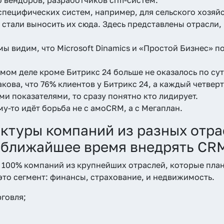
специфических систем, например, для сельского хозяйс
стали выносить их сюда. Здесь представлены отрасли, г
ы видим, что Microsoft Dinamics и «Простой Бизнес» п
ом деле кроме Битрикс 24 больше не оказалось по сут
акова, что 76% клиентов у Битрикс 24, а каждый четвер
ми показателями, то сразу понятно кто лидирует.
му-то идёт борьба не с амоCRM, а с Мегаплан.
ктуры компаний из разных отра
 ближайшее время внедрять CR
 100% компаний из крупнейших отраслей, которые пла
 это сегмент: финансы, страхование, и недвижимость.
рговля;