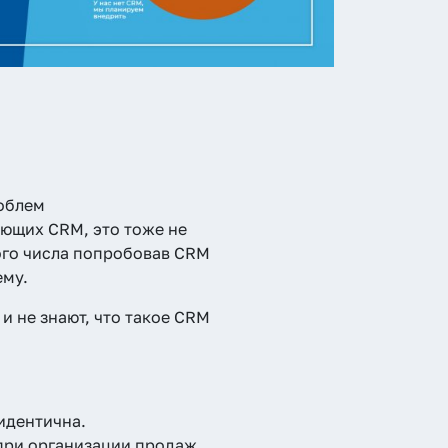
облем
ющих CRM, это тоже не
ого числа попробовав CRM
ему.
и не знают, что такое CRM
идентична.
при организации продаж.