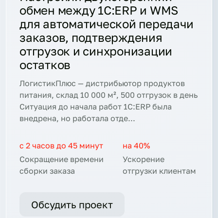
х
обмен между 1С:ERP и WMS
Ян
для автоматической передачи
дл
заказов, подтверждения
це
отгрузок и синхронизации
но
остатков
Тех
абот
акс
ЛогистикПлюс — дистрибьютор продуктов
нач
питания, склад 10 000 м², 500 отгрузок в день
вруч
Ситуация до начала работ 1С:ERP была
внедрена, но работала отде...
сле
на 
с 2 часов до 45 минут
на 40%
Рос
акт
Сокращение времени
Ускорение
ост
сборки заказа
отгрузки клиентам
Обсудить проект