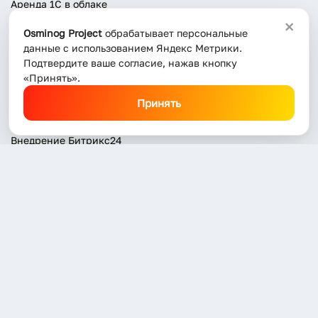
Аренда 1С в облаке
×
Обслуживание 1С
Osminog Project
обрабатывает персональные
данные с использованием Яндекс Метрики.
Интеграция 1С
Подтвердите ваше согласие, нажав кнопку
Установка 1С
«Принять».
Обновление 1С
Принять
Установка Битрикс24
Внедрение Битрикс24
Разовые услуги программиста Битрикс24
Внедрение 1С:ЗУП для вашего бизнеса
Разовые услуги программиста 1C
© 2026 OSMINOG. Все права защищены.